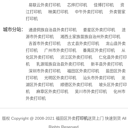
易联云外卖打印机
芯烨打印机
佳博打印机
资
江打印机
映美打印机
中午外卖打印机
外卖管家
打印机
城市分站：
通道侗族自治县外卖打印机
娄星区外卖打印机
涟
源市外卖打印机
湘西土家族苗族自治州外卖打印机
吉首市外卖打印机
古丈县外卖打印机
龙山县外卖
打印机
广州市外卖打印机
番禺区外卖打印机
从
化区外卖打印机
浈江区外卖打印机
仁化县外卖打印
机
乳源瑶族自治县外卖打印机
新丰县外卖打印机
深圳市外卖打印机
福田区外卖打印机
盐田区外卖
打印机
光明区外卖打印机
汕头市外卖打印机
龙
湖区外卖打印机
顺德区外卖打印机
坡头区外卖打印
机
麻章区外卖打印机
吴川市外卖打印机
化州市
外卖打印机
版权 Copyright @ 2008-2021 福田区外卖
打印机
送货上门 快速到货 All
Rights Reserved.