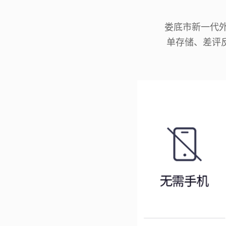
娄底市新一代外
单存储、差评