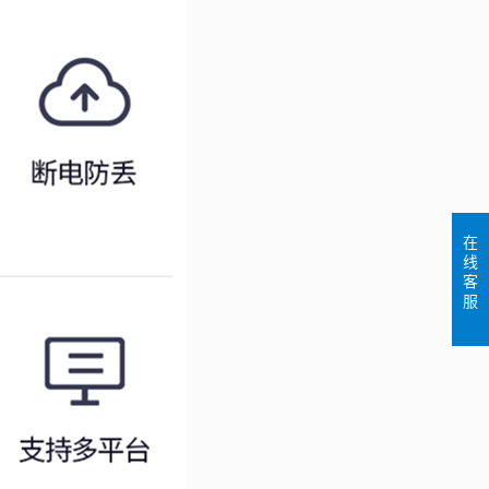
在
线
客
服