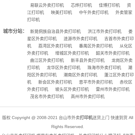
易联云外卖打印机
芯烨打印机
佳博打印机
资
江打印机
映美打印机
中午外卖打印机
外卖管家
打印机
城市分站：
新晃侗族自治县外卖打印机
洪江市外卖打印机
娄
星区外卖打印机
涟源市外卖打印机
吉首市外卖打印
机
荔湾区外卖打印机
番禺区外卖打印机
从化区
外卖打印机
增城区外卖打印机
韶关市外卖打印机
曲江区外卖打印机
新丰县外卖打印机
龙岗区外卖
打印机
龙华区外卖打印机
珠海市外卖打印机
潮
阳区外卖打印机
潮南区外卖打印机
蓬江区外卖打印
机
新会区外卖打印机
恩平市外卖打印机
赤坎区
外卖打印机
坡头区外卖打印机
雷州市外卖打印机
茂名市外卖打印机
高州市外卖打印机
版权 Copyright @ 2008-2021 台山市外卖
打印机
送货上门 快速到货 All
Rights Reserved.