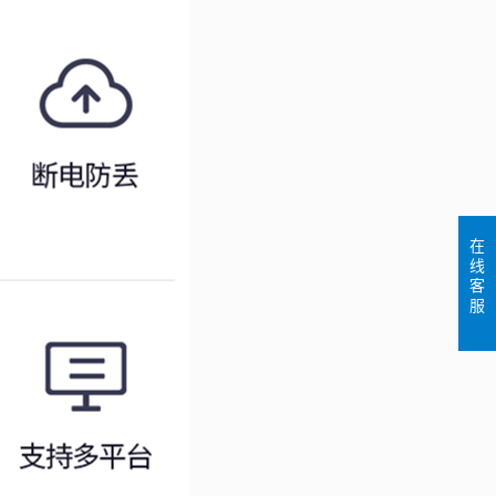
在
线
客
服