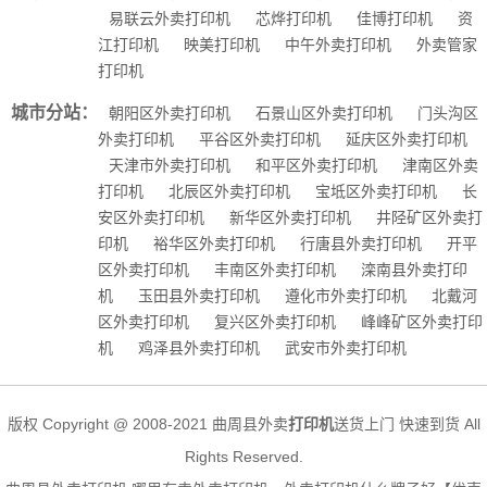
易联云外卖打印机
芯烨打印机
佳博打印机
资
江打印机
映美打印机
中午外卖打印机
外卖管家
打印机
城市分站：
朝阳区外卖打印机
石景山区外卖打印机
门头沟区
外卖打印机
平谷区外卖打印机
延庆区外卖打印机
天津市外卖打印机
和平区外卖打印机
津南区外卖
打印机
北辰区外卖打印机
宝坻区外卖打印机
长
安区外卖打印机
新华区外卖打印机
井陉矿区外卖打
印机
裕华区外卖打印机
行唐县外卖打印机
开平
区外卖打印机
丰南区外卖打印机
滦南县外卖打印
机
玉田县外卖打印机
遵化市外卖打印机
北戴河
区外卖打印机
复兴区外卖打印机
峰峰矿区外卖打印
机
鸡泽县外卖打印机
武安市外卖打印机
版权 Copyright @ 2008-2021 曲周县外卖
打印机
送货上门 快速到货 All
Rights Reserved.