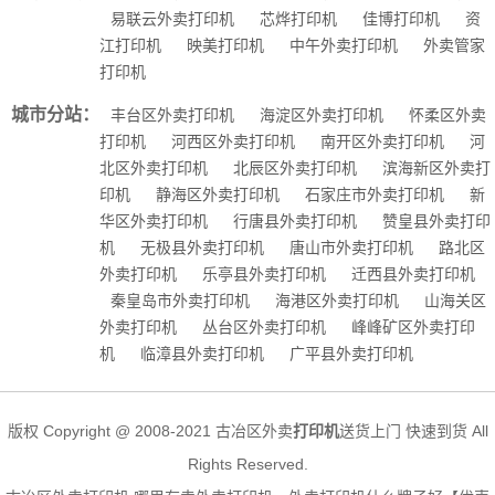
易联云外卖打印机
芯烨打印机
佳博打印机
资
江打印机
映美打印机
中午外卖打印机
外卖管家
打印机
城市分站：
丰台区外卖打印机
海淀区外卖打印机
怀柔区外卖
打印机
河西区外卖打印机
南开区外卖打印机
河
北区外卖打印机
北辰区外卖打印机
滨海新区外卖打
印机
静海区外卖打印机
石家庄市外卖打印机
新
华区外卖打印机
行唐县外卖打印机
赞皇县外卖打印
机
无极县外卖打印机
唐山市外卖打印机
路北区
外卖打印机
乐亭县外卖打印机
迁西县外卖打印机
秦皇岛市外卖打印机
海港区外卖打印机
山海关区
外卖打印机
丛台区外卖打印机
峰峰矿区外卖打印
机
临漳县外卖打印机
广平县外卖打印机
版权 Copyright @ 2008-2021 古冶区外卖
打印机
送货上门 快速到货 All
Rights Reserved.