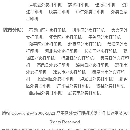
易联云外卖打印机
芯烨打印机
佳博打印机
资
江打印机
映美打印机
中午外卖打印机
外卖管家
打印机
城市分站：
石景山区外卖打印机
通州区外卖打印机
大兴区外
卖打印机
怀柔区外卖打印机
平谷区外卖打印机
和平区外卖打印机
北辰区外卖打印机
武清区外卖
打印机
河北省外卖打印机
长安区外卖打印机
藁
城区外卖打印机
行唐县外卖打印机
灵寿县外卖打印
机
高邑县外卖打印机
滦南县外卖打印机
遵化市
外卖打印机
迁安市外卖打印机
秦皇岛市外卖打印
机
北戴河区外卖打印机
卢龙县外卖打印机
肥乡
区外卖打印机
广平县外卖打印机
魏县外卖打印机
曲周县外卖打印机
武安市外卖打印机
版权 Copyright @ 2008-2021 昌平区外卖
打印机
送货上门 快速到货 All
Rights Reserved.