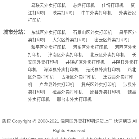
易联云外卖打印机
芯烨打印机
佳博打印机
资
江打印机
映美打印机
中午外卖打印机
外卖管家
打印机
城市分站：
东城区外卖打印机
石景山区外卖打印机
昌平区外
卖打印机
大兴区外卖打印机
密云区外卖打印机
和平区外卖打印机
河东区外卖打印机
河西区外卖
打印机
津南区外卖打印机
北辰区外卖打印机
长
安区外卖打印机
井陉矿区外卖打印机
井陉县外卖打
印机
深泽县外卖打印机
元氏县外卖打印机
路北
区外卖打印机
古冶区外卖打印机
迁西县外卖打印
机
卢龙县外卖打印机
复兴区外卖打印机
涉县外
卖打印机
磁县外卖打印机
邱县外卖打印机
魏县
外卖打印机
邢台市外卖打印机
版权 Copyright @ 2008-2021 津南区外卖
打印机
送货上门 快速到货 All
Rights Reserved.