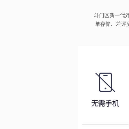
斗门区新一代外
单存储、差评