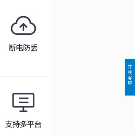
在
线
客
服