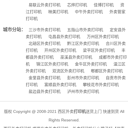
易联云外卖打印机
芯烨打印机
佳博打印机
资
江打印机
映美打印机
中午外卖打印机
外卖管家
打印机
城市分站：
三沙市外卖打印机
五指山市外卖打印机
定安县外
卖打印机
屯昌县外卖打印机
万州区外卖打印机
北碚区外卖打印机
黔江区外卖打印机
合川区外卖
打印机
开州区外卖打印机
梁平区外卖打印机
丰
都县外卖打印机
巫溪县外卖打印机
成都市外卖打印
机
锦江区外卖打印机
金牛区外卖打印机
温江区
外卖打印机
双流区外卖打印机
郫都区外卖打印机
金堂县外卖打印机
彭州市外卖打印机
自贡市外卖
打印机
富顺县外卖打印机
攀枝花市外卖打印机
盐边县外卖打印机
泸州市外卖打印机
版权 Copyright @ 2008-2021 西区外卖
打印机
送货上门 快速到货 All
Rights Reserved.