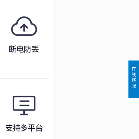
在
线
客
服