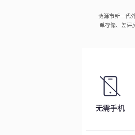
涟源市新一代外
单存储、差评