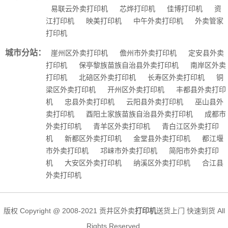
易联云外卖打印机
芯烨打印机
佳博打印机
资
江打印机
映美打印机
中午外卖打印机
外卖管家
打印机
城市分站：
崖州区外卖打印机
儋州市外卖打印机
定安县外卖
打印机
保亭黎族苗族自治县外卖打印机
南岸区外卖
打印机
北碚区外卖打印机
长寿区外卖打印机
铜
梁区外卖打印机
开州区外卖打印机
丰都县外卖打印
机
忠县外卖打印机
云阳县外卖打印机
巫山县外
卖打印机
酉阳土家族苗族自治县外卖打印机
成都市
外卖打印机
青羊区外卖打印机
青白江区外卖打印
机
新都区外卖打印机
金堂县外卖打印机
都江堰
市外卖打印机
邛崃市外卖打印机
简阳市外卖打印
机
大安区外卖打印机
纳溪区外卖打印机
合江县
外卖打印机
版权 Copyright @ 2008-2021 贡井区外卖
打印机
送货上门 快速到货 All
Rights Reserved.