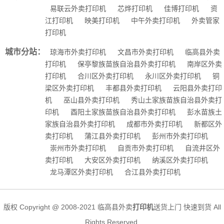
易联云外卖打印机
芯烨打印机
佳博打印机
资
江打印机
映美打印机
中午外卖打印机
外卖管家
打印机
城市分站：
琼海市外卖打印机
文昌市外卖打印机
临高县外卖
打印机
保亭黎族苗族自治县外卖打印机
南岸区外卖
打印机
合川区外卖打印机
永川区外卖打印机
铜
梁区外卖打印机
丰都县外卖打印机
云阳县外卖打印
机
巫山县外卖打印机
秀山土家族苗族自治县外卖打
印机
酉阳土家族苗族自治县外卖打印机
彭水苗族土
家族自治县外卖打印机
成都市外卖打印机
新都区外
卖打印机
蒲江县外卖打印机
彭州市外卖打印机
崇州市外卖打印机
自贡市外卖打印机
自流井区外
卖打印机
大安区外卖打印机
纳溪区外卖打印机
龙马潭区外卖打印机
合江县外卖打印机
版权 Copyright @ 2008-2021 临高县外卖
打印机
送货上门 快速到货 All
Rights Reserved.