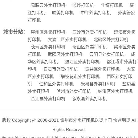
易联云外卖打印机
芯烨打印机
佳博打印机
资
江打印机
映美打印机
中午外卖打印机
外卖管家
打印机
城市分站：
崖州区外卖打印机
三沙市外卖打印机
琼海市外卖
打印机
大渡口区外卖打印机
北碚区外卖打印机
长寿区外卖打印机
璧山区外卖打印机
梁平区外卖
打印机
武隆区外卖打印机
云阳县外卖打印机
成
华区外卖打印机
温江区外卖打印机
都江堰市外卖打
印机
自贡市外卖打印机
贡井区外卖打印机
大安
区外卖打印机
攀枝花市外卖打印机
西区外卖打印
机
仁和区外卖打印机
米易县外卖打印机
盐边县
外卖打印机
泸州市外卖打印机
纳溪区外卖打印机
合江县外卖打印机
叙永县外卖打印机
版权 Copyright @ 2008-2021 儋州市外卖
打印机
送货上门 快速到货 All
Rights Reserved.