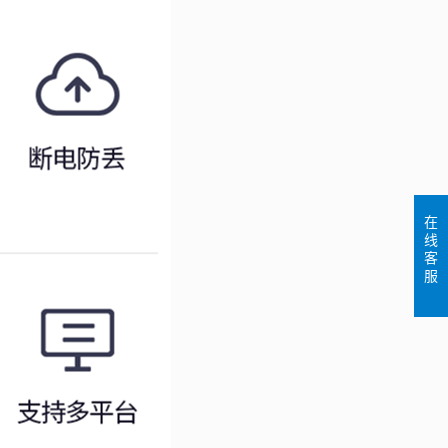
在
线
客
服